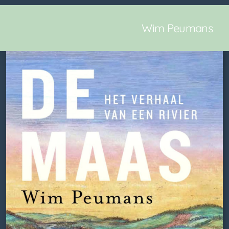
Wim Peumans
De Maas
Habibi
Fakkeldrager
Jan Peumans
Queer Muslims in Europe
Seks en Stigma over Grenzen Heen