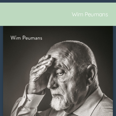
Wim Peumans
De Maas
Habibi
Fakkeldrager
Jan Peumans
Queer Muslims in Europe
Seks en Stigma over Grenzen Heen